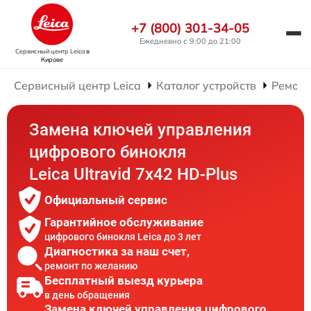
+7 (800) 301-34-05
Ежедневно с 9:00 до 21:00
Сервисный центр Leica
в
Кирове
Сервисный центр Leica
Каталог устройств
Ремонт
Замена ключей управления
цифрового бинокля
Leica Ultravid 7x42 HD-Plus
Официальный сервис
Гарантийное обслуживание
цифрового бинокля Leica до 3 лет
Диагностика за наш счет,
ремонт по желанию
Бесплатный выезд курьера
в день обращения
Замена ключей управления цифрового