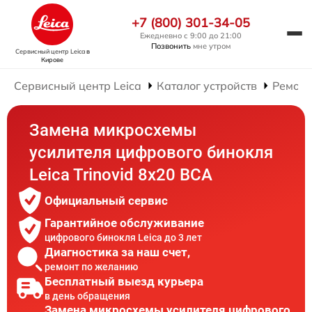
+7 (800) 301-34-05
Ежедневно с 9:00 до 21:00
Позвонить
мне утром
Сервисный центр Leica
в
Кирове
Сервисный центр Leica
Каталог устройств
Ремонт
Замена микросхемы
усилителя цифрового бинокля
Leica Trinovid 8x20 BCA
Официальный сервис
Гарантийное обслуживание
цифрового бинокля Leica до 3 лет
Диагностика за наш счет,
ремонт по желанию
Бесплатный выезд курьера
в день обращения
Замена микросхемы усилителя цифрового